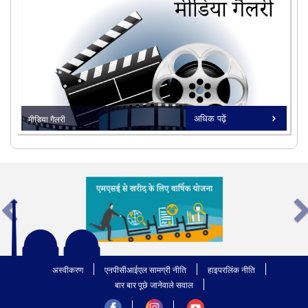
18/08/2025
भारत की परमाणु प्रगति का नया अध्याय।
22/07/2024
जीएचएवीपी टाउनशिप मे पहला शहरी वानिकी
कार्यान्वयन।
सभी देखें
अधिक पढ़ें
मीडिया गैलरी
undefined
सभी देखें
अस्वीकरण
एनपीसीआईएल सामग्री नीति
हाइपरलिंक नीति
बार बार पूछे जानेवाले सवाल