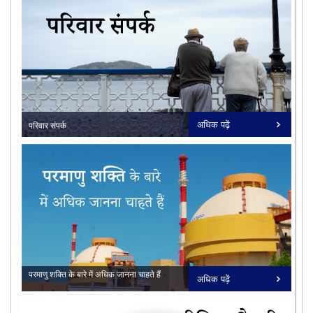
16/07/2026
कुडनकुलम न्यूक्लियर विद्युत परियोजना
(केकेएनपीपी) के सं...
16/06/2026
कुडनकुलम परमाणु विद्युत परियोजना इकाई -
5 ने रिएक्टर प...
19/05/2026
प्रेस विज्ञप्ति - कुडनकुलम परमाणु ऊर्जा
परियोजना, यूनिट...
undefined
अधिक पढ़ें
परिवार संपर्क
02/03/2026
एनपीसीआईएल कैगा परियोजना 5 और 6 ने
सभी देखें
सभी देखें
कंक्रीट की प्रथम भ...
परमाणु शक्ति के बारे में अधिक जानना चाहते हैं
अधिक पढ़ें