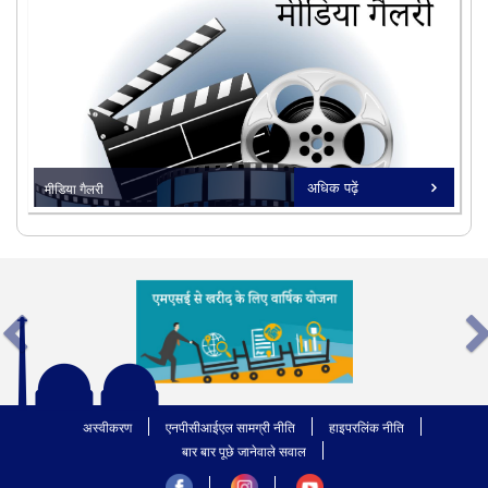
18/08/2025
भारत की परमाणु प्रगति का नया अध्याय।
22/07/2024
जीएचएवीपी टाउनशिप मे पहला शहरी वानिकी
कार्यान्वयन।
सभी देखें
अधिक पढ़ें
मीडिया गैलरी
undefined
सभी देखें
अस्वीकरण
एनपीसीआईएल सामग्री नीति
हाइपरलिंक नीति
बार बार पूछे जानेवाले सवाल