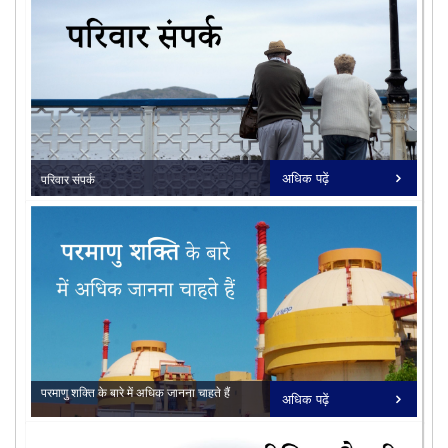
11/02/2026
प्रेस विज्ञप्ति - रापविप -7, अब 700 मेगावाट
पर प्रचालन ...
18/11/2025
प्रेस विज्ञप्ति - एनपीसीआईएल ने महाराष्ट्र
राज्य विद्यु...
16/07/2026
कुडनकुलम न्यूक्लियर विद्युत परियोजना
(केकेएनपीपी) के सं...
undefined
अधिक पढ़ें
परिवार संपर्क
16/06/2026
कुडनकुलम परमाणु विद्युत परियोजना इकाई -
सभी देखें
सभी देखें
5 ने रिएक्टर प...
परमाणु शक्ति के बारे में अधिक जानना चाहते हैं
अधिक पढ़ें